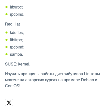
libtirpc;
rpcbind.
Red Hat
kdelibs;
libtirpc;
rpcbind;
samba.
SUSE: kernel.
Изучить принципы работы дистрибутивов Linux вы
можете на авторских курсах на примере Debian и
СentOS!