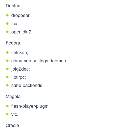
Debian:
dropbear;
icu;
openjdk-7.
Fedora
сhicken;
cinnamon-settings-daemon;
jbig2dec;
libtirpc;
sane-backends.
Mageia
flash-player-plugin;
vlc.
Oracle