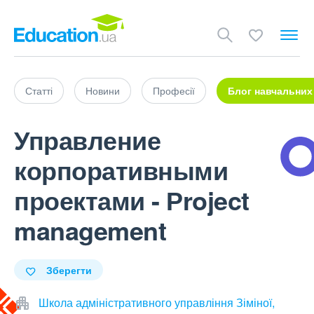
Статті
Новини
Професії
Блог навчальних
Управление
корпоративными
проектами - Рroject
management
Зберегти
Школа адміністративного управління Зіміної,