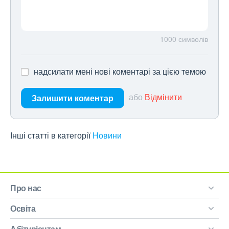
1000
символів
надсилати мені нові коментарі за цією темою
або
Відмінити
Залишити коментар
Інші статті в категорії
Новини
Про нас
Освіта
Абітурієнтам