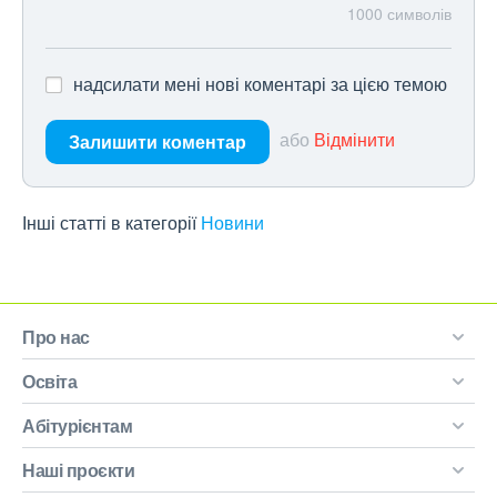
1000
символів
надсилати мені нові коментарі за цією темою
або
Відмінити
Залишити коментар
Інші статті в категорії
Новини
Про нас
Освіта
Абітурієнтам
Наші проєкти