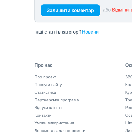
або
Відмінит
Залишити коментар
Інші статті в категорії
Новини
Про нас
Ос
Про проєкт
ЗВ
Послуги сайту
Кол
Статистика
Ку
Партнерська програма
Тре
Відгуки клієнтів
Ре
Контакти
Осв
Умови використання
Шк
Допомога задля перемоги
Дит