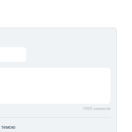
1000
символів
ю темою