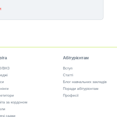
и
віта
Абітурієнтам
О/ВНЗ
Вступ
еджі
Статті
рси
Блог навчальних закладів
нінги
Поради абітурієнтам
петитори
Професії
іта за кордоном
оли
ячі садки