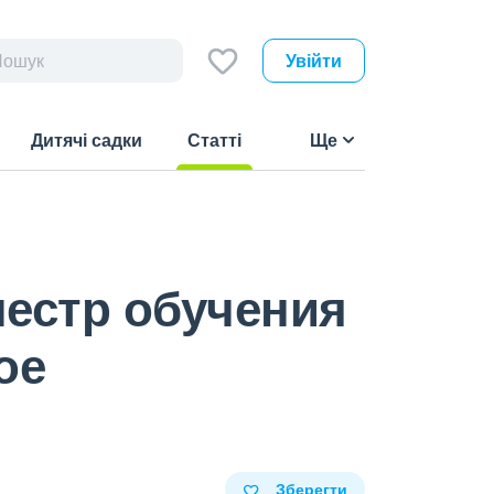
Увійти
Дитячі садки
Статті
Ще
(current)
местр обучения
ое
Зберегти