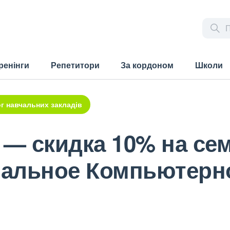
ренінги
Репетитори
За кордоном
Школи
г навчальних закладів
 — скидка 10% на се
нальное Компьютерн