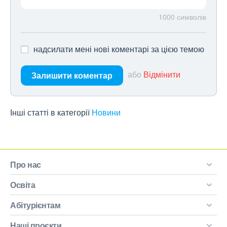
1000
символів
надсилати мені нові коментарі за цією темою
або
Відмінити
Залишити коментар
Інші статті в категорії
Новини
Про нас
Освіта
Абітурієнтам
Наші проєкти