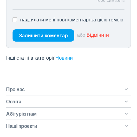
1000
символів
надсилати мені нові коментарі за цією темою
або
Відмінити
Залишити коментар
Інші статті в категорії
Новини
Про нас
Освіта
Абітурієнтам
Наші проєкти