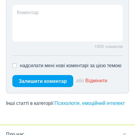
Коментар
1000
символів
надсилати мені нові коментарі за цією темою
або
Відмінити
Залишити коментар
Інші статті в категорії
Психологія, емоційний інтелект
Про нас