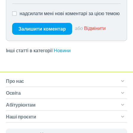
надсилати мені нові коментарі за цією темою
або
Відмінити
Залишити коментар
Інші статті в категорії
Новини
Про нас
Освіта
Абітурієнтам
Наші проєкти