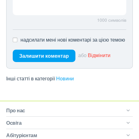
1000
символів
надсилати мені нові коментарі за цією темою
або
Відмінити
Залишити коментар
Інші статті в категорії
Новини
Про нас
Освіта
Абітурієнтам