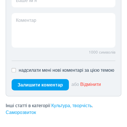
Ваше ім’я
Коментар
1000
символів
надсилати мені нові коментарі за цією темою
або
Відмінити
Залишити коментар
Інші статті в категорії
Культура, творчість
Саморозвиток