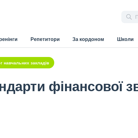
ренінги
Репетитори
За кордоном
Школи
г навчальних закладів
ндарти фінансової зв