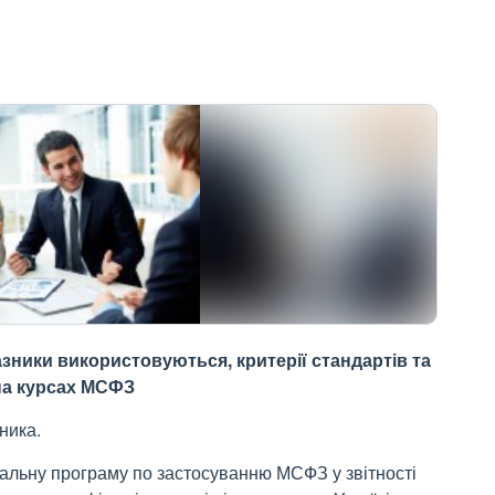
казники використовуються, критерії стандартів та
 на курсах МСФЗ
ника.
чальну програму по застосуванню МСФЗ у звітності