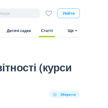
Увійти
Дитячі садки
Статті
Ще
(current)
ітності (курси
Зберегти