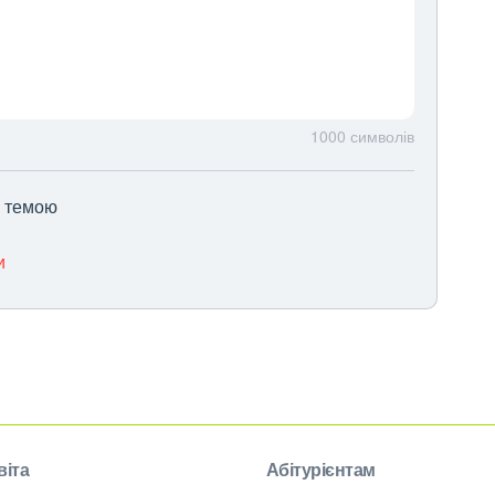
1000
символів
ю темою
и
віта
Абітурієнтам