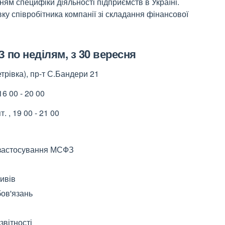
ням специфіки діяльності підприємств в Україні.
у співробітника компанії зі складання фінансової
по неділям, з 30 вересня
трівка), пр-т С.Бандери 21
 16 00 - 20 00
9 00 - 21 00
 застосування МСФЗ
ивів
бов'язань
звітності