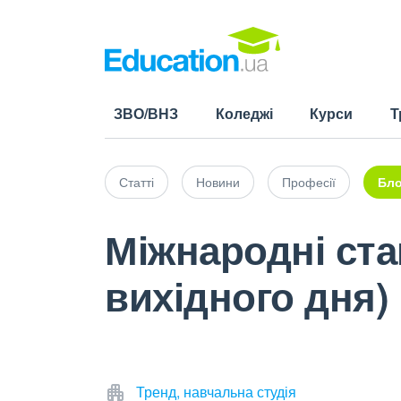
ЗВО/ВНЗ
Коледжі
Курси
Т
Статті
Новини
Професії
Бло
Міжнародні ста
вихідного дня)
Тренд, навчальна студія