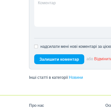
Коментар
надсилати мені нові коментарі за ціє
або
Відмінит
Залишити коментар
Інші статті в категорії
Новини
Про нас
Ос