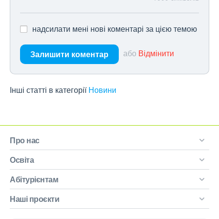
надсилати мені нові коментарі за цією темою
або
Відмінити
Залишити коментар
Інші статті в категорії
Новини
Про нас
Освіта
Абітурієнтам
Наші проєкти