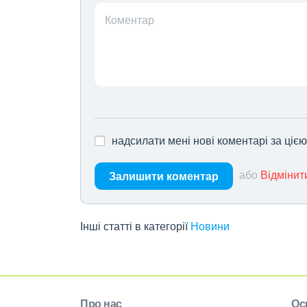
Коментар
надсилати мені нові коментарі за ціє
або
Відмінит
Залишити коментар
Інші статті в категорії
Новини
Про нас
Ос