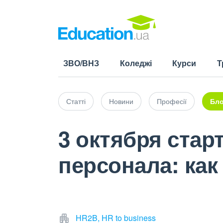
ЗВО/ВНЗ
Коледжі
Курси
Т
Статті
Новини
Професії
Бло
3 октября стар
персонала: как
HR2B, HR to business