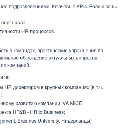
ес-подразделениями. Ключевые KPIs. Роли и зоны
 персонала.
тивности HR-процессов.
оту в командах, практические упражнения по
активное обсуждение актуальных вопросов
гих компаний.
ига:
ы HR директором в крупных компаниях (в т.ч.
;
онному развитию компании IVA MICE;
оекта HR2B - HR to Business;
gement, Erasmus University, Нидерланды)