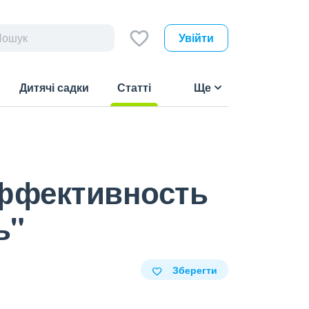
Увійти
Дитячі садки
Статті
Ще
(current)
Эффективность
ь"
Зберегти