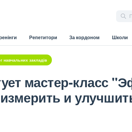
ренінги
Репетитори
За кордоном
Школи
г навчальних закладів
тует мастер-класс "
 измерить и улучшит