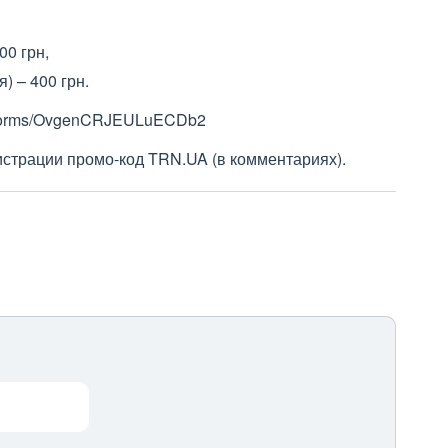
00 грн,
) – 400 грн.
.gl/forms/OvgenCRJEULuECDb2
истрации промо-код TRN.UA (в комментариях).