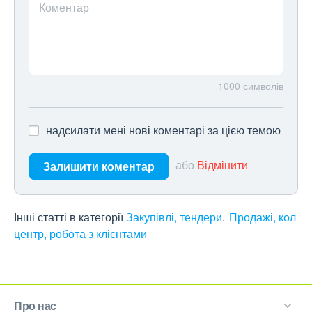
Коментар
1000
символів
надсилати мені нові коментарі за цією темою
або
Відмінити
Залишити коментар
Інші статті в категорії
Закупівлі, тендери
Продажі, кол
центр, робота з клієнтами
Про нас