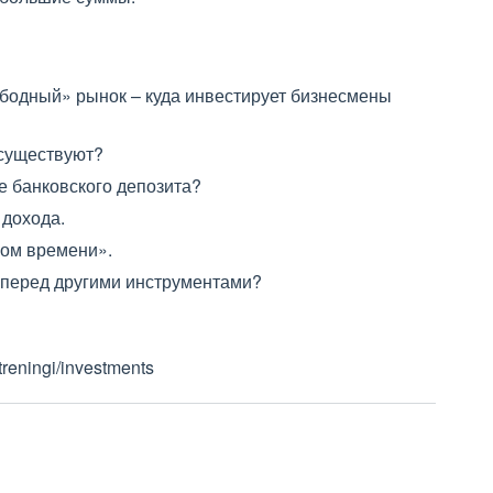
бодный» рынок – куда инвестирует бизнесмены
 существуют?
е банковского депозита?
 дохода.
ном времени».
о перед другими инструментами?
reningi/investments