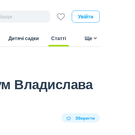
Увійти
Дитячі садки
Статті
Ще
(current)
кум Владислава
Зберегти