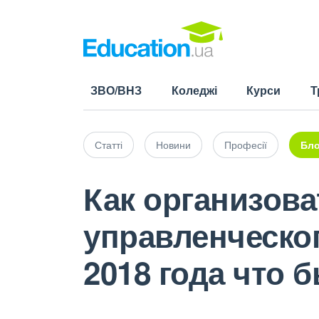
ЗВО/ВНЗ
Коледжі
Курси
Т
Статті
Новини
Професії
Бло
Как организов
управленческог
2018 года что 