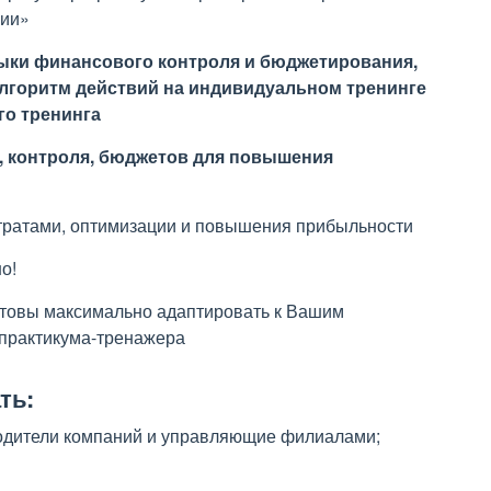
нии»
ки финансового контроля и бюджетирования
,
алгоритм действий
на
индивид
у
ально
м
тренинг
е
го тренинга
, контроля, бюджетов для повышения
тратами, оптимизации и повышения прибыльности
но!
отовы максимально адаптировать к Вашим
 практикума-тренажера
ть:
водители компаний и управляющие филиалами;