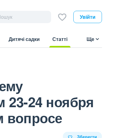
Увійти
Дитячі садки
Статті
Ще
(current)
тему
 23-24 ноября
м вопросе
Зберегти