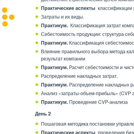
Практические аспекты
классификации 
Затраты и их виды.
Практикум.
Классификация затрат комп
Себестоимость продукции: структура себ
Практикум.
Классификация себестоимост
Влияние правильного выбора метода ка
результат компании
Практикум.
Расчет себестоимости и чис
Распределение накладных затрат.
Практикум.
Распределение накладных р
Анализ «затраты-объем-прибыль» (CVP а
Практикум
.
Проведение CVP-анализа
День
2
Пошаговая методика постановки управле
Практические аспекты
проведения биз