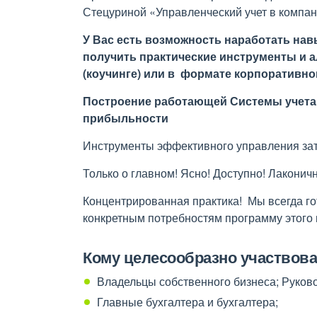
Стецуриной «Управленческий учет в компа
У
Вас есть возможность
н
аработат
ь
навы
получит
ь
практические инструменты и 
(коучинг
е
)
или
в
формате
корпоративно
Построение работающей Системы учета
прибыльности
Инструменты эффективного управления за
Только о главном! Ясно! Доступно! Лаконич
Концентрированная практика! Мы всегда г
конкретным потребностям программу этого
Кому целесообразно участвова
Владельцы собственного бизнеса; Руко
Главные бухгалтера и бухгалтера;