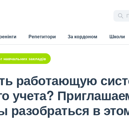
ренінги
Репетитори
За кордоном
Школи
г навчальних закладів
ать работающую сис
о учета? Приглашаем
бы разобраться в это