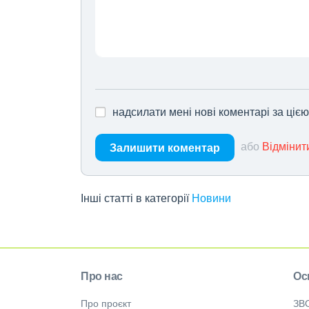
надсилати мені нові коментарі за ціє
або
Відмінит
Залишити коментар
Інші статті в категорії
Новини
Про нас
Ос
Про проєкт
ЗВ