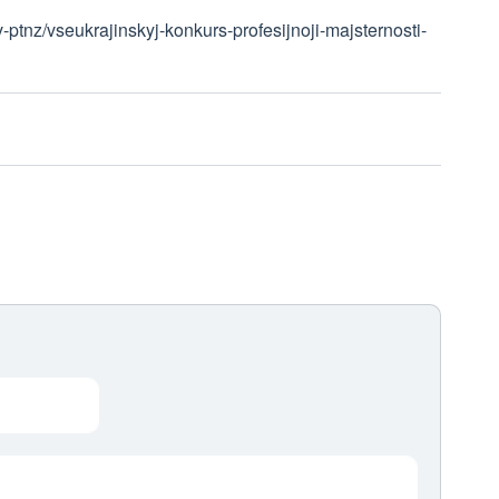
-ptnz/vseukrajinskyj-konkurs-profesijnoji-majsternosti-