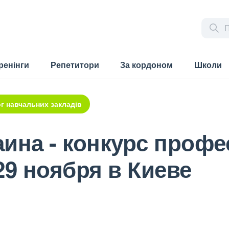
ренінги
Репетитори
За кордоном
Школи
г навчальних закладів
раина - конкурс проф
29 ноября в Киеве