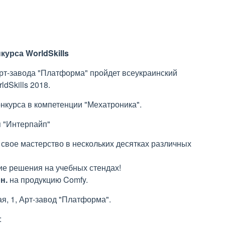
урса WorldSkills
Арт-завода "Платформа" пройдет всеукраинский
dSkills 2018.
нкурса в компетенции "Мехатроника".
 "Интерпайп"
 свое мастерство в нескольких десятках различных
кие решения на учебных стендах!
н.
на продукцию Comfy.
ая, 1, Арт-завод "Платформа".
: