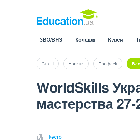
ЗВО/ВНЗ
Коледжі
Курси
Т
Статті
Новини
Професії
Бло
WorldSkills Ук
мастерства 27-
Фесто