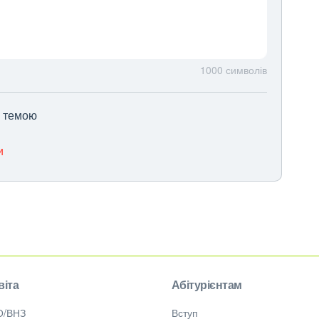
1000
символів
ю темою
и
віта
Абітурієнтам
О/ВНЗ
Вступ