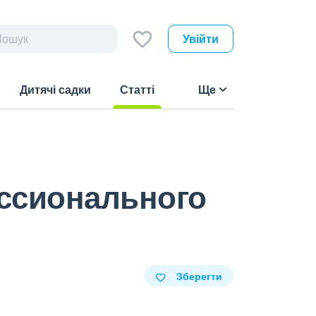
Увійти
Дитячі садки
Статті
Ще
(current)
ессионального
Зберегти