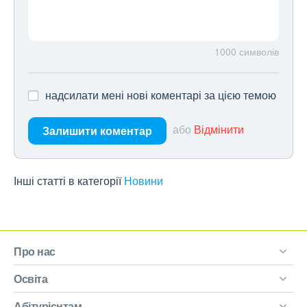
1000
символів
надсилати мені нові коментарі за цією темою
або
Відмінити
Залишити коментар
Інші статті в категорії
Новини
Про нас
Освіта
Абітурієнтам