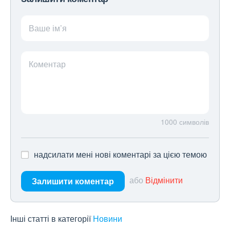
Ваше ім’я
Коментар
1000
символів
надсилати мені нові коментарі за цією темою
або
Відмінити
Залишити коментар
Інші статті в категорії
Новини