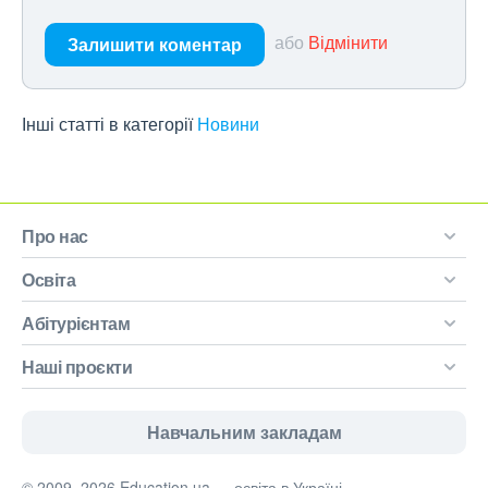
або
Відмінити
Залишити коментар
Інші статті в категорії
Новини
Про нас
Освіта
Абітурієнтам
Наші проєкти
Навчальним закладам
© 2009–2026 Education.ua — освіта в Україні.