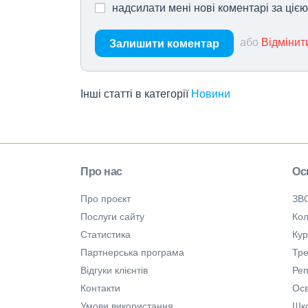
надсилати мені нові коментарі за ціє
або
Відмінит
Залишити коментар
Інші статті в категорії
Новини
Про нас
Ос
Про проєкт
ЗВ
Послуги сайту
Кол
Статистика
Ку
Партнерська програма
Тре
Відгуки клієнтів
Ре
Контакти
Осв
Умови використання
Шк