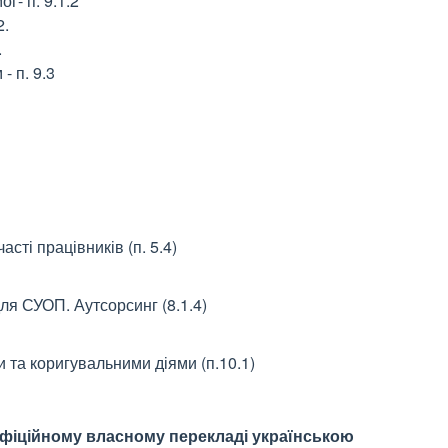
г- п. 9.1.2
2.
.
- п. 9.3
сті працівників (п. 5.4)
для СУОП. Аутсорсинг (8.1.4)
та коригувальними діями (п.10.1)
фіційному власному перекладі українською