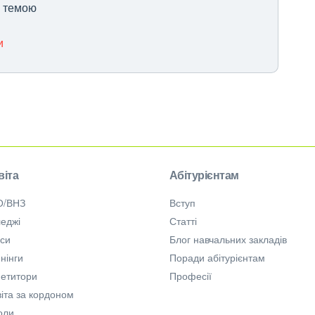
ю темою
и
віта
Абітурієнтам
О/ВНЗ
Вступ
еджі
Статті
рси
Блог навчальних закладів
нінги
Поради абітурієнтам
петитори
Професії
іта за кордоном
оли