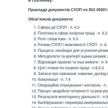
В Посібнику:
Приклади документів СУОП по ISO 45001
Обов'язкові документи
Сфера дії СУОП - п. 4.3
Політика в сфері охорони праці - п. 5.2
Ролі і обов'язки - п. 5.3
Ризики СУОП і можливості СУОП - п. 6.
Процеси, необхідні для усунення ризиків
Методологія та критерії оцінки ризиків з
Відповідні правові та інші вимоги - п. 6.
Цілі і плани по охороні праці - п.6.2.2
Записи про навчання, навички, досвід і к
Комунікації - п. 7.4
Операційне планування і контроль - п. 
Процес аварійної готовності та реагува
Результати моніторингу діяльності - п.9
Калібрування і перевірка вимірювально