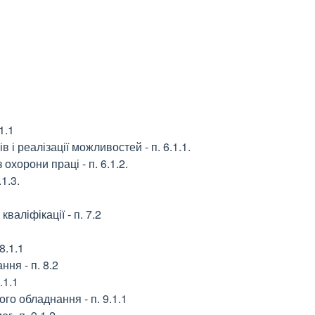
:
1.1
 і реалізації можливостей - п. 6.1.1.
 охорони праці - п. 6.1.2.
1.3.
валіфікації - п. 7.2
8.1.1
ння - п. 8.2
.1.1
го обладнання - п. 9.1.1