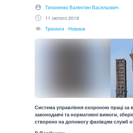
Тихоненко Валентин Васильович
11 лютого 2019
Тренінги
Новини
Система управління охороною праці за 
законодавчі та нормативні вимоги, зберіг
створено на допомогу фахівцям служб охо