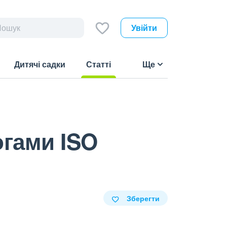
Увійти
Дитячі садки
Статті
Ще
(current)
огами ISO
Зберегти