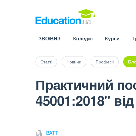
ЗВО/ВНЗ
Коледжі
Курси
Т
Статті
Новини
Професії
Бло
Практичний по
45001:2018" від
ВАТТ