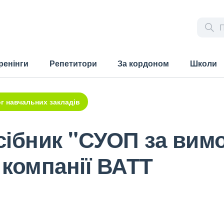
ренінги
Репетитори
За кордоном
Школи
г навчальних закладів
сібник "СУОП за вим
 компанії ВАТТ