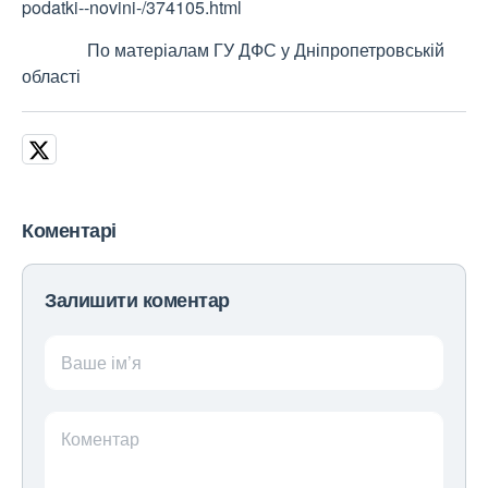
podatki--novini-/374105.html
По матеріалам ГУ ДФС у Дніпропетровській
області
Коментарі
Залишити коментар
Ваше ім’я
Коментар