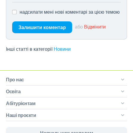
надсилати мені нові коментарі за цією темою
або
Відмінити
Залишити коментар
Інші статті в категорії
Новини
Про нас
Освіта
Абітурієнтам
Наші проєкти
Навчальним закладам