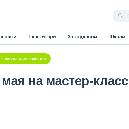
ренінги
Репетитори
За кордоном
Школи
г навчальних закладів
 мая на мастер-клас