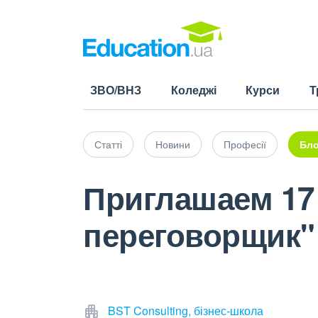
ЗВО/ВНЗ
Коледжі
Курси
Т
Статті
Новини
Професії
Бло
Приглашаем 17
переговорщик"
BST Consulting, бізнес-школа