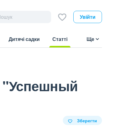
Увійти
Дитячі садки
Статті
Ще
(current)
с "Успешный
Зберегти