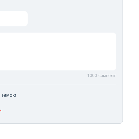
1000
символів
ю темою
и