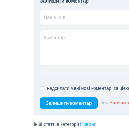
Залишити коментар
Ваше ім’я
Коментар
надсилати мені нові коментарі за ціє
або
Відмінит
Залишити коментар
Інші статті в категорії
Новини