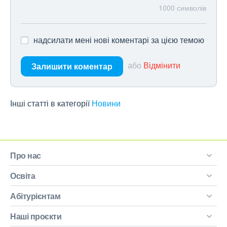
1000
символів
надсилати мені нові коментарі за цією темою
або
Відмінити
Залишити коментар
Інші статті в категорії
Новини
Про нас
Освіта
Абітурієнтам
Наші проєкти