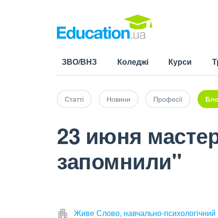
ЗВО/ВНЗ
Коледжі
Курси
Т
Статті
Новини
Професії
Бло
23 июня мастер
запомнили"
Живе Слово, навчально-психологічний