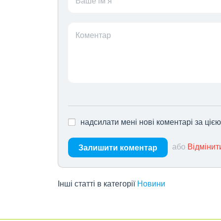
Ваше ім’я
Коментар
надсилати мені нові коментарі за ціє
або
Відмінит
Залишити коментар
Інші статті в категорії
Новини