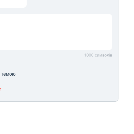
1000
символів
ю темою
и