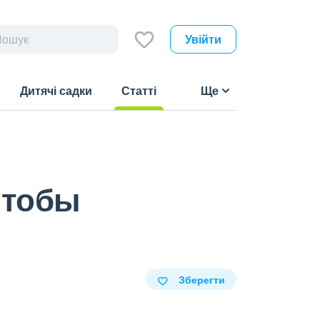
Увійти
Дитячі садки
Статті
Ще
(current)
чтобы
Зберегти