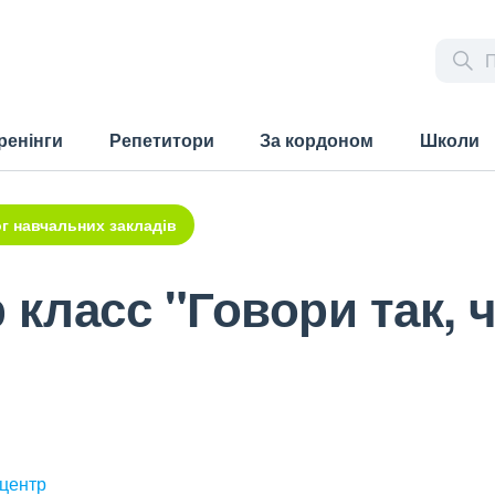
ренінги
Репетитори
За кордоном
Школи
г навчальних закладів
 класс "Говори так, 
 центр