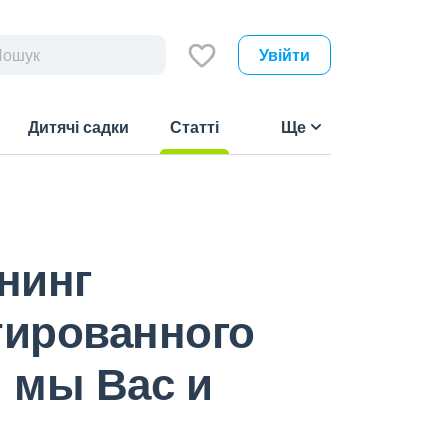
Увійти
Дитячі садки
Статті
Ще
(current)
нинг
тированного
 мы Вас и