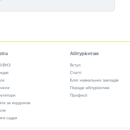
віта
Абітурієнтам
О/ВНЗ
Вступ
еджі
Статті
рси
Блог навчальних закладів
нінги
Поради абітурієнтам
петитори
Професії
іта за кордоном
оли
ячі садки