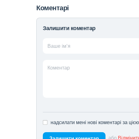
Коментарі
Залишити коментар
Ваше ім’я
Коментар
надсилати мені нові коментарі за ціє
або
Відмінит
Залишити коментар