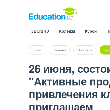
ЗВО/ВНЗ
Коледжі
Курси
Т
Статті
Новини
Професії
Бло
26 июня, состо
"Активные про
привлечения кл
приглашаем