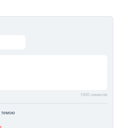
1000
символів
ю темою
и