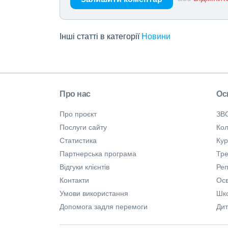
Інші статті в категорії
Новини
Про нас
Ос
Про проєкт
ЗВ
Послуги сайту
Кол
Статистика
Ку
Партнерська програма
Тре
Відгуки клієнтів
Ре
Контакти
Осв
Умови використання
Шк
Допомога задля перемоги
Дит