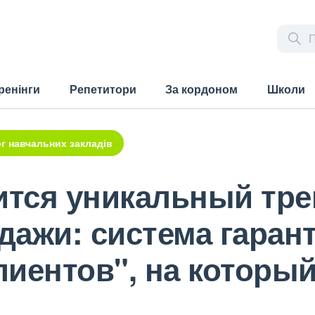
ренінги
Репетитори
За кордоном
Школи
г навчальних закладів
ится уникальный тре
дажи: система гаран
иентов", на который