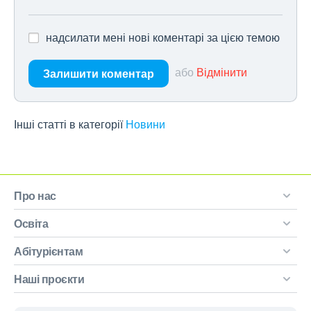
надсилати мені нові коментарі за цією темою
або
Відмінити
Залишити коментар
Інші статті в категорії
Новини
Про нас
Освіта
Абітурієнтам
Наші проєкти