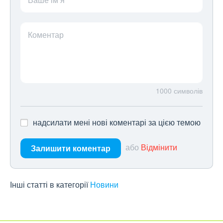
Коментар
1000
символів
надсилати мені нові коментарі за цією темою
або
Відмінити
Залишити коментар
Інші статті в категорії
Новини