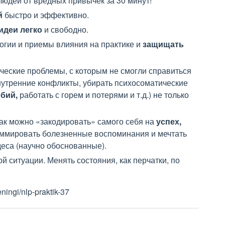
людей от вредных привычек за 30 минут!
й
быстро и эффективно.
идеи легко
и свободно.
огии и приемы влияния на практике и
защищать
ические проблемы, с которым не смогли справиться
нутренние конфликты, убирать психосоматические
обий,
работать с горем и потерями и т.д.) не только
как можно «закодировать» самого себя на
успех,
ммировать болезненные воспоминания и мечтать
удеса (научно обоснованные).
й ситуации. Менять состояния, как перчатки, по
ningi/nlp-praktik-37