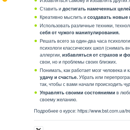
Избавляться самому и избавлять других 
Ставить и
достигать намеченных целе
Креативно мыслить и
создавать новые 
Использовать различные техники, технол
себя от чужого манипулирования.
Решать всего за один-два часа психолог
психологи классических школ (снимать в
аллергии,
избавляться от страхов и ф
свои, но и проблемы своих близких.
Понимать, как работает мозг человека и 
удачу и счастье.
Убрать или перепрогра
так, чтобы с вами начали происходить ч
Управлять своими состояниями
в любо
своему желанию.
Подробнее о курсе: https://www.bst.com.ua/tre