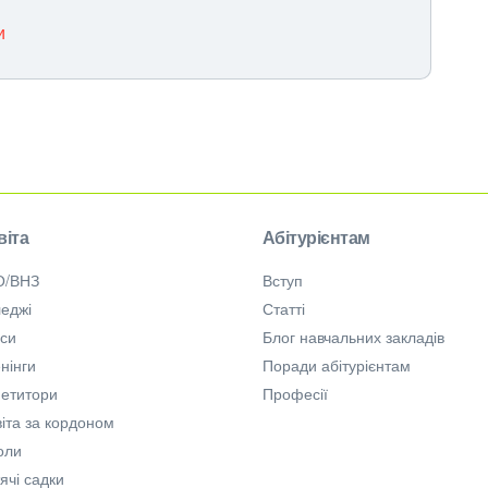
и
віта
Абітурієнтам
О/ВНЗ
Вступ
еджі
Статті
рси
Блог навчальних закладів
нінги
Поради абітурієнтам
петитори
Професії
іта за кордоном
оли
ячі садки