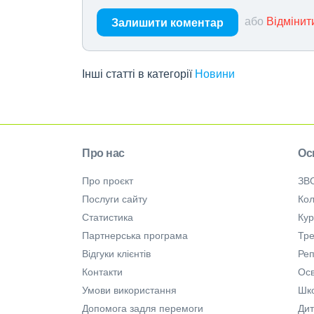
або
Відмінит
Залишити коментар
Інші статті в категорії
Новини
Про нас
Ос
Про проєкт
ЗВ
Послуги сайту
Кол
Статистика
Ку
Партнерська програма
Тре
Відгуки клієнтів
Ре
Контакти
Осв
Умови використання
Шк
Допомога задля перемоги
Дит