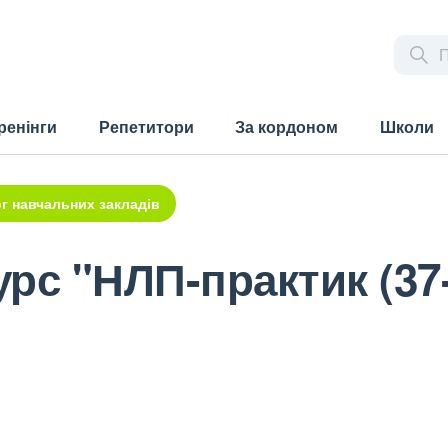
ренінги
Репетитори
За кордоном
Школи
г навчальних закладів
урс "НЛП-практик (37-