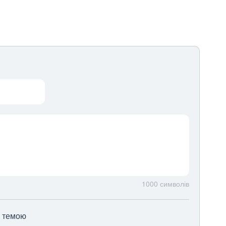
1000
символів
ю темою