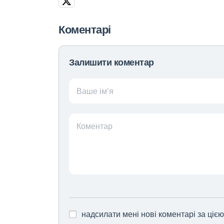
Коментарі
Залишити коментар
Ваше ім’я
Коментар
надсилати мені нові коментарі за ціє