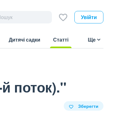
Увійти
Дитячі садки
Статті
Ще
(current)
й поток)."
Зберегти