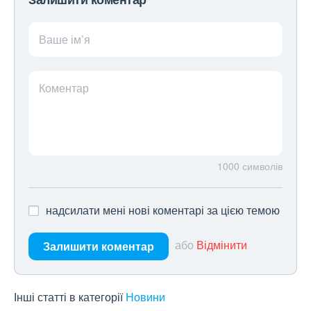
Ваше ім’я
Коментар
1000
символів
надсилати мені нові коментарі за цією темою
або
Відмінити
Залишити коментар
Інші статті в категорії
Новини