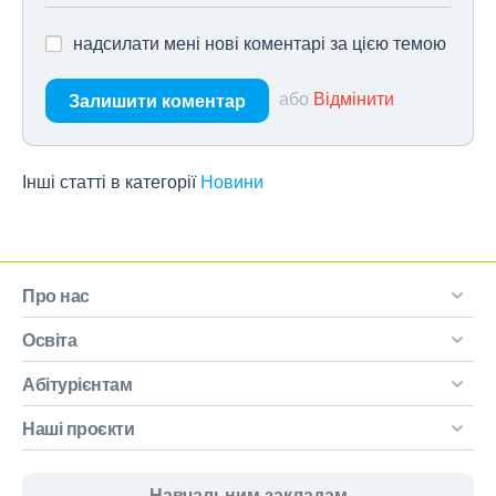
надсилати мені нові коментарі за цією темою
або
Відмінити
Залишити коментар
Інші статті в категорії
Новини
Про нас
Освіта
Абітурієнтам
Наші проєкти
Навчальним закладам