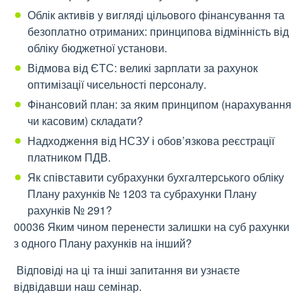
Облік активів у вигляді цільового фінансування та
безоплатно отриманих: принципова відмінність від
обліку бюджетної установи.
Відмова від ЄТС: великі зарплати за рахунок
оптимізації чисельності персоналу.
Фінансовий план: за яким принципом (нарахування
чи касовим) складати?
Надходження від НСЗУ і обов’язкова реєстрації
платником ПДВ.
Як співставити субрахунки бухгалтерського обліку
Плану рахунків № 1203 та субрахунки Плану
рахунків № 291?
00036 Яким чином перенести залишки на суб рахунки
з одного Плану рахунків на інший?
Відповіді на ці та інші запитання ви узнаєте
відвідавши наш семінар.