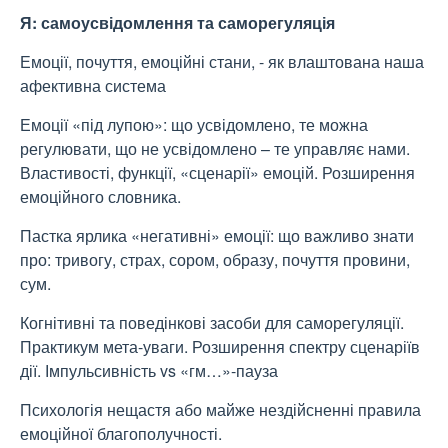
Я: самоусвідомлення та саморегуляція
Емоції, почуття, емоційні стани, - як влаштована наша
афективна система
Емоції «під лупою»: що усвідомлено, те можна
регулювати, що не усвідомлено – те управляє нами.
Властивості, функції, «сценарії» емоцій. Розширення
емоційного словника.
Пастка ярлика «негативні» емоції: що важливо знати
про: тривогу, страх, сором, образу, почуття провини,
сум.
Когнітивні та поведінкові засоби для саморегуляції.
Практикум мета-уваги. Розширення спектру сценаріїв
дії. Імпульсивність vs «гм…»-пауза
Психологія нещастя або майже нездійсненні правила
емоційної благополучності.