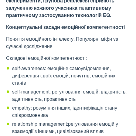
експерименти, групова рефлексія сприяють
залученню кожного учасника та активному
практичному застосуванню технологій EQ.
Концептуальні засади емоційної компетентності
Поняття емоційного інтелекту. Популярні міфи vs
сучасні дослідження
Складові емоційної компетентності:
self-awareness: емоційне самоувідомлення,
диференція своїх емоцій, почуттів, емоційних
станів
self-management: регулювання емоцій, відкритість,
адаптивність, проактивність
empathy: розуміння інших, ідентифікація стану
співрозмовника
relationship management:регулювання емоцій у
взаємодії з іншими, цивілізований вплив