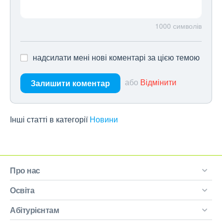
1000
символів
надсилати мені нові коментарі за цією темою
або
Відмінити
Залишити коментар
Інші статті в категорії
Новини
Про нас
Освіта
Абітурієнтам