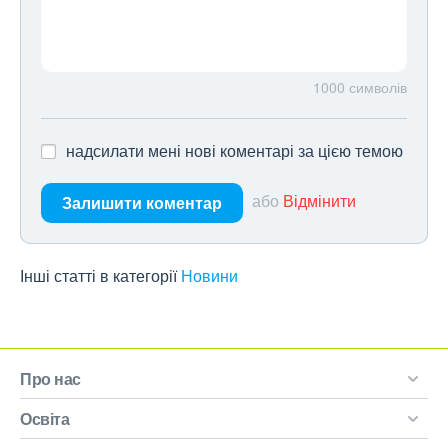
1000
символів
надсилати мені нові коментарі за цією темою
або
Відмінити
Залишити коментар
Інші статті в категорії
Новини
Про нас
Освіта