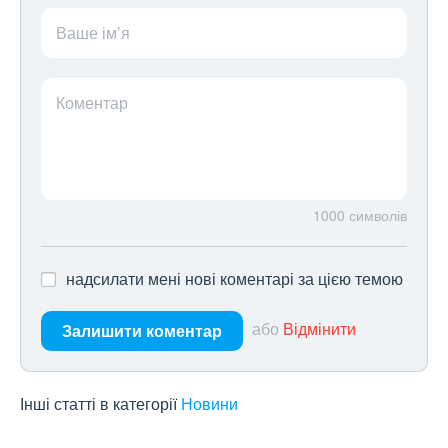
Ваше ім’я
Коментар
1000
символів
надсилати мені нові коментарі за цією темою
або
Відмінити
Залишити коментар
Інші статті в категорії
Новини