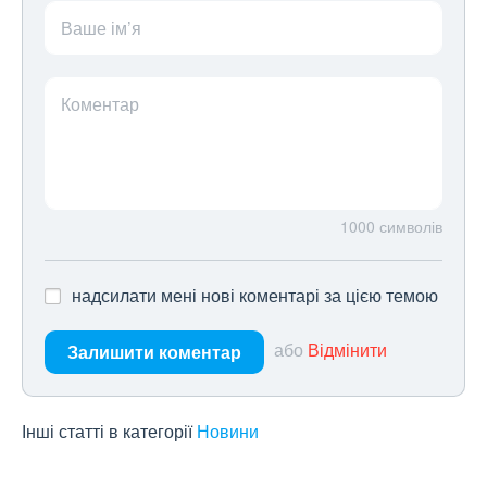
Ваше ім’я
Коментар
1000
символів
надсилати мені нові коментарі за цією темою
або
Відмінити
Залишити коментар
Інші статті в категорії
Новини