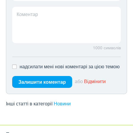
Коментар
1000
символів
надсилати мені нові коментарі за цією темою
або
Відмінити
Залишити коментар
Інші статті в категорії
Новини