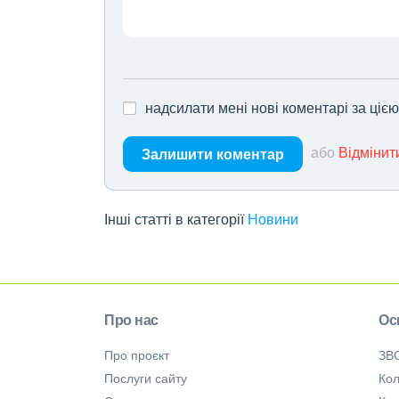
надсилати мені нові коментарі за ціє
або
Відмінит
Залишити коментар
Інші статті в категорії
Новини
Про нас
Ос
Про проєкт
ЗВ
Послуги сайту
Кол