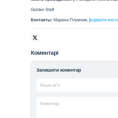
Golden Staff
Контакты:
Марина Плужник,
[
відкрити конт
Коментарі
Залишити коментар
Ваше ім’я
Коментар