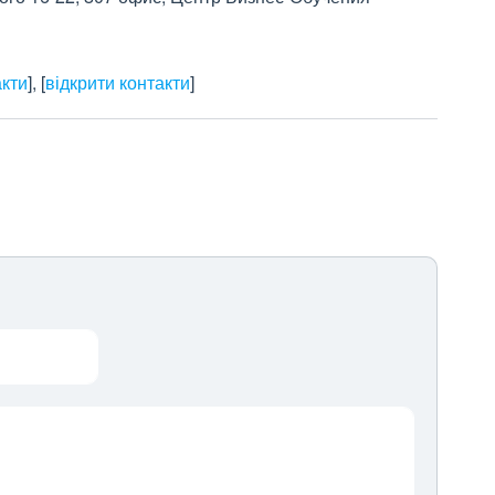
акти
]
,
[
відкрити контакти
]