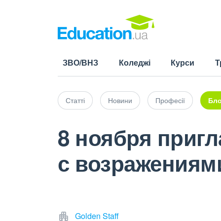
ЗВО/ВНЗ
Коледжі
Курси
Т
Статті
Новини
Професії
Бло
8 ноября пригл
с возражениями
Golden Staff