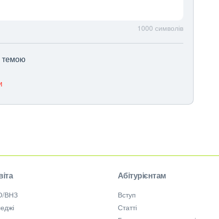
1000
символів
ю темою
и
віта
Абітурієнтам
О/ВНЗ
Вступ
еджі
Статті