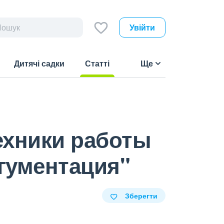
Увійти
Дитячі садки
Статті
Ще
(current)
ехники работы
ргументация"
Зберегти