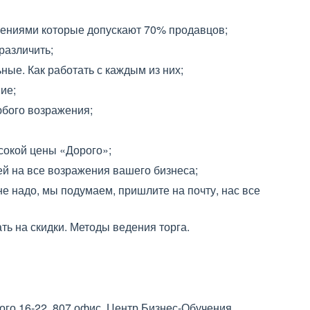
жениями которые допускают 70% продавцов;
различить;
ые. Как работать с каждым из них;
ие;
юбого возражения;
сокой цены «Дорого»;
й на все возражения вашего бизнеса;
 не надо, мы подумаем, пришлите на почту, нас все
ть на скидки. Методы ведения торга.
ого 16-22, 807 офис, Центр Бизнес-Обучения