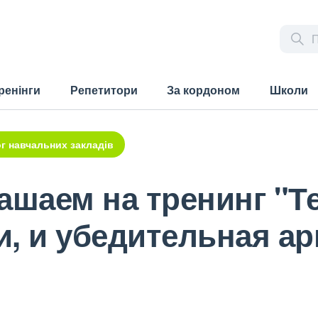
ренінги
Репетитори
За кордоном
Школи
г навчальних закладів
ашаем на тренинг "Т
, и убедительная а