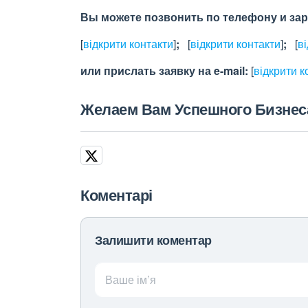
Вы можете позвонить по телефону и зар
[
відкрити контакти
]
;
[
відкрити контакти
]
;
[
в
или прислать заявку на e-maіl:
[
відкрити к
Желаем Вам Успешного Бизнес
Коментарі
Залишити коментар
Ваше ім’я