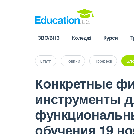
ЗВО/ВНЗ
Коледжі
Курси
Т
Статті
Новини
Професії
Бло
Конкретные фи
инструменты д
функциональны
обучения 19 но