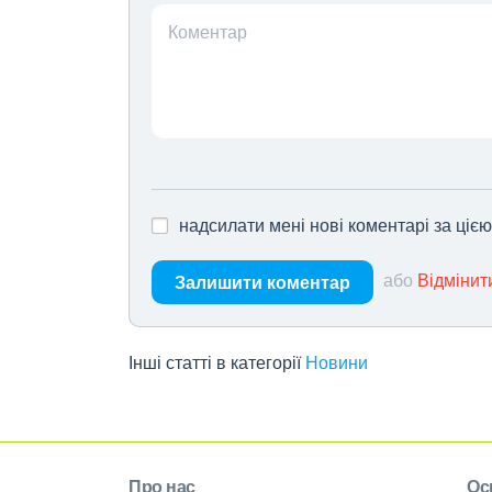
Коментар
надсилати мені нові коментарі за ціє
або
Відмінит
Залишити коментар
Інші статті в категорії
Новини
Про нас
Ос