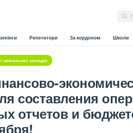
ренінги
Репетитори
За кордоном
Школи
г навчальних закладів
нансово-экономичес
ля составления опе
х отчетов и бюджето
ября!