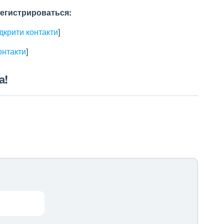
егистрироваться:
ідкрити контакти
]
онтакти
]
а!