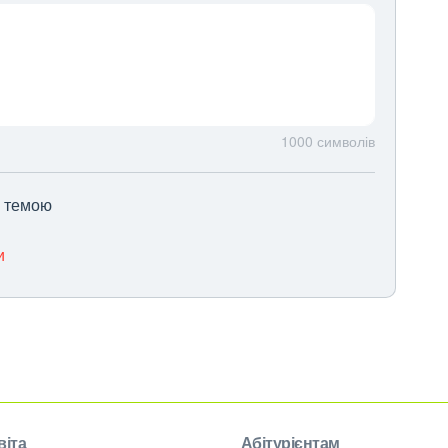
1000
символів
ю темою
и
віта
Абітурієнтам