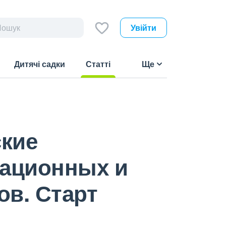
Увійти
Дитячі садки
Статті
Ще
(current)
кие
рационных и
в. Старт