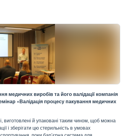
я медичних виробів та його валідації компанія
емінар «Валідація процесу пакування медичних
і, виготовлені й упаковані таким чином, щоб можна
ції і зберігати цю стерильність в умовах
нспортування, поки бар’єрна система для