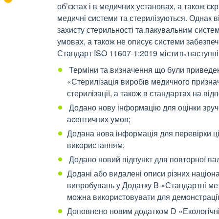
об’єктах і в медичних установах, а також ск
медичні системи та стерилізуються. Однак в
захисту стерильності та пакувальним систе
умовах, а також не описує системи забезпеч
Стандарт ISO 11607-1:2019 містить наступні
Терміни та визначення що були приведені
«Стерилізація виробів медичного признач
стерилізації, а також в стандартах на ві
Додано нову інформацію для оцінки зручн
асептичних умов;
Додана нова інформація для перевірки ці
використанням;
Додано новий підпункт для повторної вал
Додані або видалені описи різних націон
випробувань у Додатку B «Стандартні мето
можна використовувати для демонстрації
Доповнено новим додатком D «Екологічні