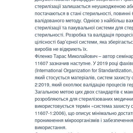
стерилізації залишається неушкодженою або
постачаються в стані стерильності, повинні 
валідованого методу. Однією з найбільш ва
стерилізації та пакувальної системи для ст
стерильності. Розробка та валідація процес
цілісності бар’єрної системи, яка зберігаєт
виробів не відкриють їх.
Філенко Тарас Миколайович – автор семінар
11607 зазначив наступне. У 2019 році фахівц
(International Organization for Standardizati
який стосується матеріалів, систем захисту 
2:2019, який охоплює валідацію процесів гер
Загальною метою цих двох стандартів є мак
розробляються для стерилізованих медичних
використовується термін «система захисту с
11607-1:2006), що описує мінімально достат
проникнення мікроорганізмів і забезпечення
використання.