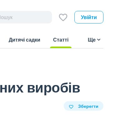
Увійти
Дитячі садки
Статті
Ще
(current)
них виробів
Зберегти