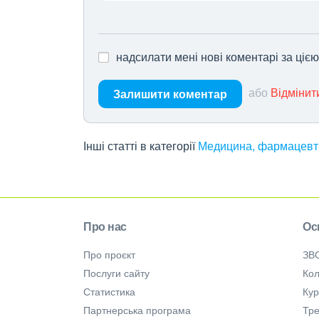
надсилати мені нові коментарі за ціє
або
Відмінит
Залишити коментар
Інші статті в категорії
Медицина, фармацевт
Про нас
Ос
Про проєкт
ЗВ
Послуги сайту
Кол
Статистика
Ку
Партнерська програма
Тре