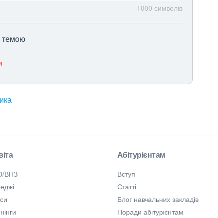
1000
символів
ю темою
и
ика
віта
Абітурієнтам
О/ВНЗ
Вступ
еджі
Статті
рси
Блог навчальних закладів
нінги
Поради абітурієнтам