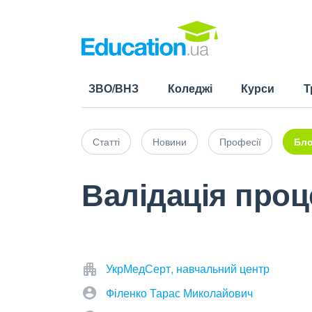
ЗВО/ВНЗ
Коледжі
Курси
Т
Статті
Новини
Професії
Бло
Валідація проц
УкрМедСерт, навчальний центр
Філенко Тарас Миколайович