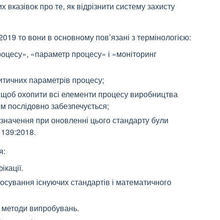
вказівок про те, як відрізнити систему захисту
2019 то вони в основному пов’язані з термінологією:
роцесу», «параметр процесу» і «моніторинг
итичних параметрів процесу;
, щоб охопити всі елементи процесу виробництва
ям послідовно забезпечується;
визначення при оновленні цього стандарту були
1139:2018.
я:
кації.
осування існуючих стандартів і математичного
і методи випробувань.