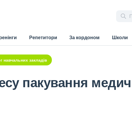
ренінги
Репетитори
За кордоном
Школи
г навчальних закладів
есу пакування медич