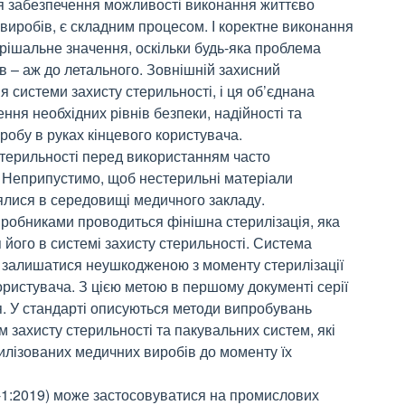
ля забезпечення можливості виконання життєво
иробів, є складним процесом. І коректне виконання
ирішальне значення, оскільки будь-яка проблема
в – аж до летального. Зовнішній захисний
 системи захисту стерильності, і ця об’єднана
ня необхідних рівнів безпеки, надійності та
робу в руках кінцевого користувача.
стерильності перед використанням часто
в. Неприпустимо, щоб нестерильні матеріали
лялися в середовищі медичного закладу.
иробниками проводиться фінішна стерилізація, яка
 його в системі захисту стерильності. Система
на залишатися неушкодженою з моменту стерилізації
ористувача. З цією метою в першому документі серії
я. У стандарті описуються методи випробувань
 захисту стерильності та пакувальних систем, які
илізованих медичних виробів до моменту їх
-1:2019) може застосовуватися на промислових