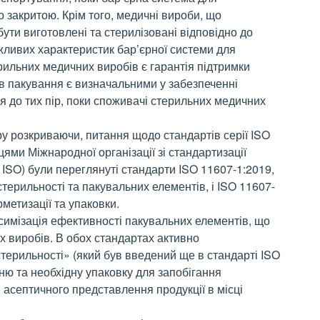
 закритою. Крім того, медичні вироби, що
бути виготовлені та стерилізовані відповідно до
жливих характеристик бар’єрної системи для
ерильних медичних виробів є гарантія підтримки
ів пакування є визначальними у забезпеченні
ься до тих пір, поки споживачі стерильних медичних
у розкриваючи, питання щодо стандартів серії ISO
ями Міжнародної організації зі стандартизації
on, ISO) були переглянуті стандарти ISO 11607-1:2019,
стерильності та пакувальних елементів, і ISO 11607-
метизації та упаковки.
симізація ефективності пакувальних елементів, що
 виробів. В обох стандартах активно
терильності» (який був введений ще в стандарті ISO
ню та необхідну упаковку для запобігання
 асептичного представлення продукції в місці