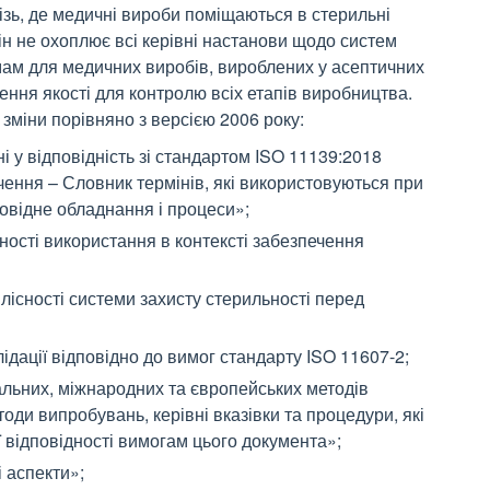
різь, де медичні вироби поміщаються в стерильні
ін не охоплює всі керівні настанови щодо систем
мам для медичних виробів, вироблених у асептичних
ення якості для контролю всіх етапів виробництва.
 зміни порівняно з версією 2006 року:
 у відповідність зі стандартом ISO 11139:2018
ення – Словник термінів, які використовуються при
дповідне обладнання і процеси»;
ості використання в контексті забезпечення
лісності системи захисту стерильності перед
ідації відповідно до вимог стандарту ISO 11607-2;
альних, міжнародних та європейських методів
ди випробувань, керівні вказівки та процедури, які
 відповідності вимогам цього документа»;
 аспекти»;