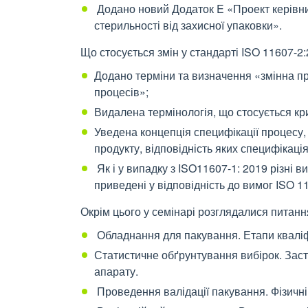
Додано новий Додаток E «Проект керівних 
стерильності від захисної упаковки».
Що стосується змін у стандарті ISO 11607-2:
Додано терміни та визначення «змінна п
процесів»;
Видалена термінологія, що стосується кр
Уведена концепція специфікації процесу
продукту, відповідність яких специфікаці
Як і у випадку з ISO11607-1: 2019 різні 
приведені у відповідність до вимог ISO 1
Окрім цього у семінарі розглядалися питанн
Обладнання для пакування. Етапи кваліфі
Статистичне обґрунтування вибірок. Заст
апарату.
Проведення валідації пакування. Фізичн