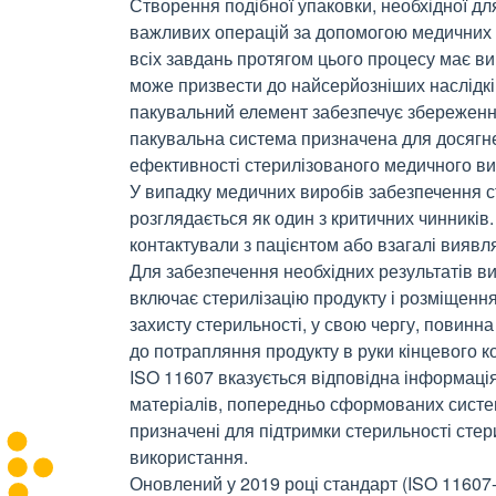
Створення подібної упаковки, необхідної д
важливих операцій за допомогою медичних в
всіх завдань протягом цього процесу має в
може призвести до найсерйозніших наслідкі
пакувальний елемент забезпечує збереження
пакувальна система призначена для досягнен
ефективності стерилізованого медичного ви
У випадку медичних виробів забезпечення 
розглядається як один з критичних чинникі
контактували з пацієнтом або взагалі вияв
Для забезпечення необхідних результатів в
включає стерилізацію продукту і розміщення
захисту стерильності, у свою чергу, повин
до потрапляння продукту в руки кінцевого к
ISO 11607 вказується відповідна інформаці
матеріалів, попередньо сформованих систем
призначені для підтримки стерильності стер
використання.
Оновлений у 2019 році стандарт (ISO 11607