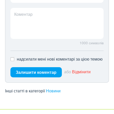
Коментар
1000
символів
надсилати мені нові коментарі за цією темою
або
Відмінити
Залишити коментар
Інші статті в категорії
Новини