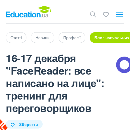
Статті
Новини
Професії
Блог навчальних
16-17 декабря
"FaceReader: все
написано на лице":
тренинг для
переговорщиков
Зберегти