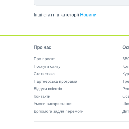
Інші статті в категорії
Новини
Про нас
Ос
Про проєкт
ЗВ
Послуги сайту
Кол
Статистика
Ку
Партнерська програма
Тре
Відгуки клієнтів
Ре
Контакти
Осв
Умови використання
Шк
Допомога задля перемоги
Дит