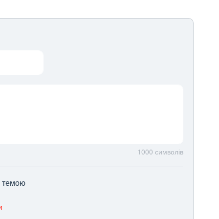
1000
символів
ю темою
и