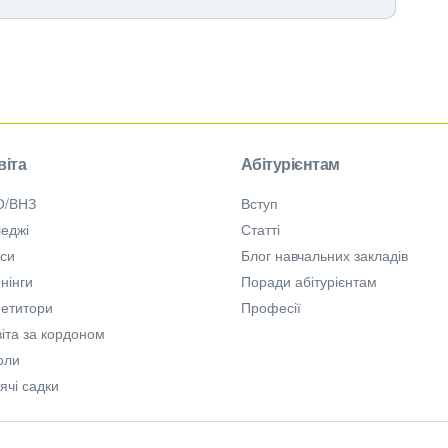
віта
Абітурієнтам
О/ВНЗ
Вступ
еджі
Статті
рси
Блог навчальних закладів
нінги
Поради абітурієнтам
петитори
Професії
іта за кордоном
оли
ячі садки