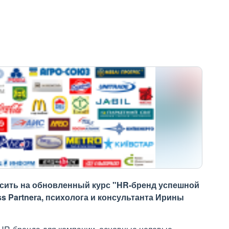
асить на обновленный курс "HR-бренд успешной
s Partnerа, психолога и консультанта Ирины