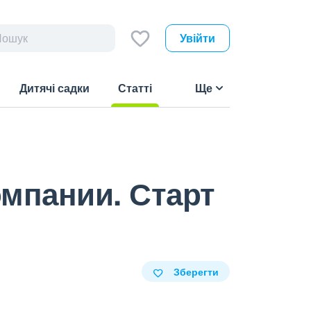
Увійти
Дитячі садки
Статті
Ще
(current)
мпании. Старт
Зберегти