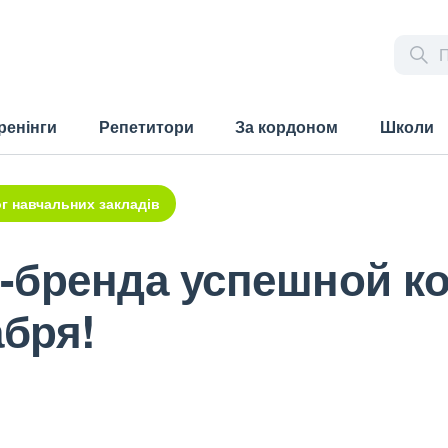
ренінги
Репетитори
За кордоном
Школи
г навчальних закладів
-бренда успешной ко
абря!