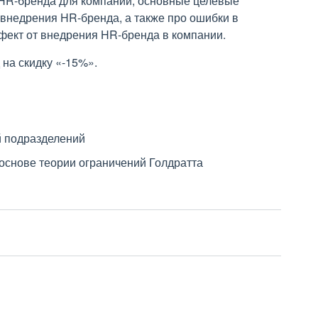
 HR-бренда для компании, основные целевые
 внедрения HR-бренда, а также про ошибки в
фект от внедрения HR-бренда в компании.
на скидку «-15%».
й подразделений
основе теории ограничений Голдратта