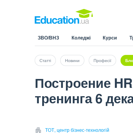
ЗВО/ВНЗ
Коледжі
Курси
Т
Статті
Новини
Професії
Бло
Построение HR
тренинга 6 дек
ТОТ, центр бізнес-технологій