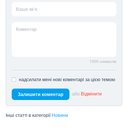
Ваше ім’я
Коментар
1000
символів
надсилати мені нові коментарі за цією темою
або
Відмінити
Залишити коментар
Інші статті в категорії
Новини