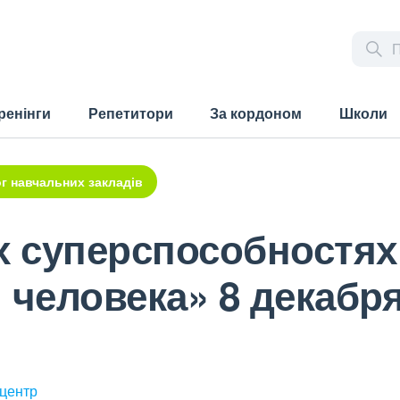
ренінги
Репетитори
За кордоном
Школи
г навчальних закладів
х суперспособностях
 человека» 8 декабр
 центр