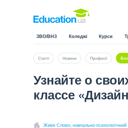
ЗВО/ВНЗ
Коледжі
Курси
Т
Статті
Новини
Професії
Бло
Узнайте о свои
классе «Дизайн
Живе Слово, навчально-психологічний