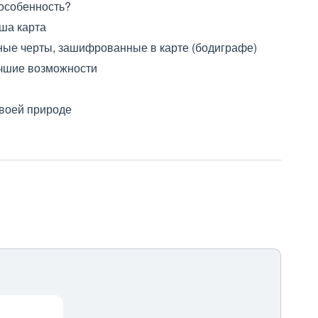
 особенность?
ша карта
ные черты, зашифрованные в карте (бодиграфе)
учшие возможности
своей природе