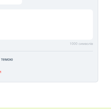
1000
символів
ю темою
и