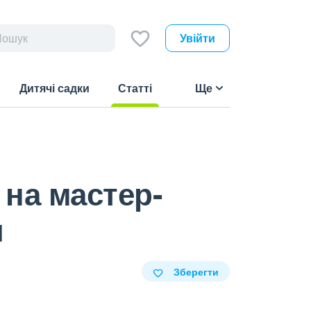
Увійти
Дитячі садки
Статті
Ще
(current)
 на мастер-
я
Зберегти