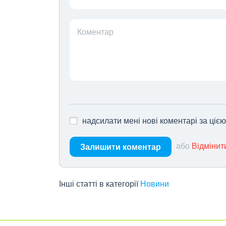
Коментар
надсилати мені нові коментарі за ціє
або
Відмінит
Залишити коментар
Інші статті в категорії
Новини