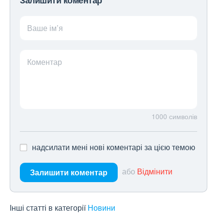
Залишити коментар
Ваше ім’я
Коментар
1000
символів
надсилати мені нові коментарі за цією темою
або
Відмінити
Залишити коментар
Інші статті в категорії
Новини