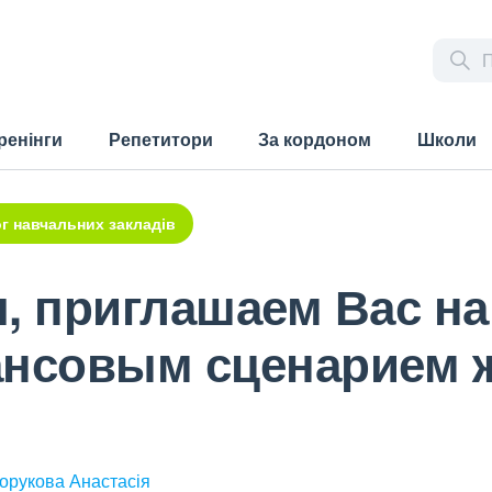
ренінги
Репетитори
За кордоном
Школи
г навчальних закладів
, приглашаем Вас на
ансовым сценарием 
хорукова Анастасія