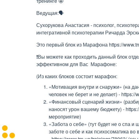
тренинге 🤩
Ведущая:🗣
Сухорукова Анастасия - психолог, психотер
интегративной психотерапии Ричарда Эрскина
Это первый блок из Марафона https://www.tr
❗️Вы можете как проходить данный блок отде
эффективном для Вас Марафоне:
(Из каких блоков состоит марафон:
«Мотивация внутри и снаружи» (на д
человек не берет и не делает) - https:/
«Финансовый сценарий жизни» (разб
наносят урон вашему бюджету) - https:/
мероприятие)
«Забота о себе» (тут будет не о спа и
заботе о себе и как психосоматика во 
- https://www.trn.ua/trainings/78963/ (