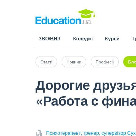
ЗВО/ВНЗ
Коледжі
Курси
Т
Статті
Новини
Професії
Бло
Дорогие друзья
«Работа с фин
Психотерапевт, тренер, супервізор Су