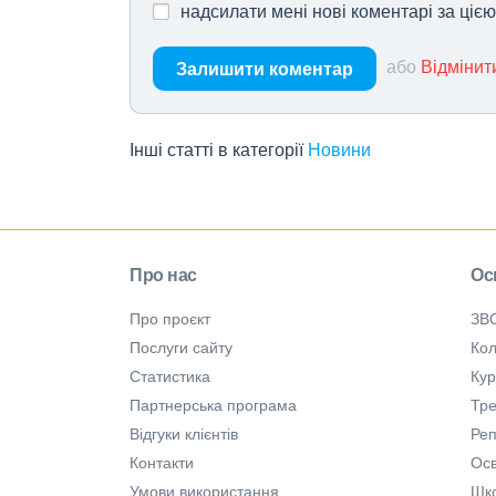
надсилати мені нові коментарі за ціє
або
Відмінит
Залишити коментар
Інші статті в категорії
Новини
Про нас
Ос
Про проєкт
ЗВ
Послуги сайту
Кол
Статистика
Ку
Партнерська програма
Тре
Відгуки клієнтів
Ре
Контакти
Осв
Умови використання
Шк