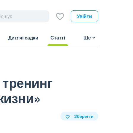
Увійти
Дитячі садки
Статті
Ще
(current)
 тренинг
жизни»
Зберегти