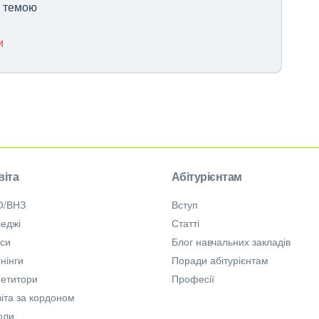
ю темою
и
віта
Абітурієнтам
О/ВНЗ
Вступ
еджі
Статті
рси
Блог навчальних закладів
нінги
Поради абітурієнтам
петитори
Професії
іта за кордоном
оли