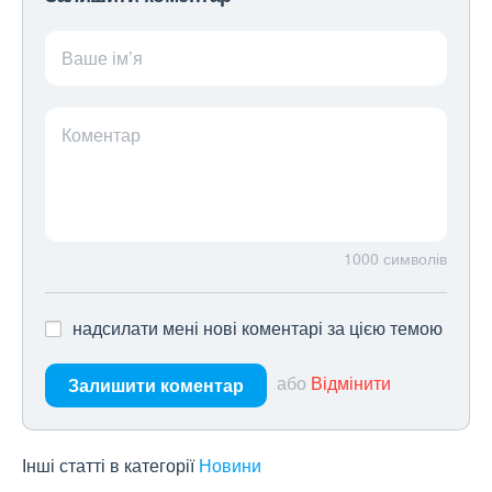
Ваше ім’я
Коментар
1000
символів
надсилати мені нові коментарі за цією темою
або
Відмінити
Залишити коментар
Інші статті в категорії
Новини