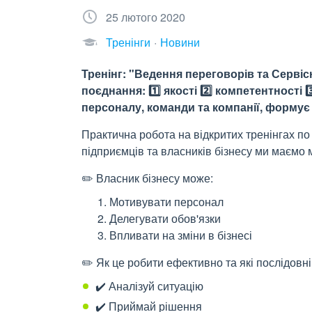
25 лютого 2020
Тренінги
Новини
Тренінг: "Ведення переговорів та Серві
поєднання: 1️⃣ якості 2️⃣ компетентності
персоналу, команди та компанії, форму
Практична робота на відкритих тренінгах
підприємців та власників бізнесу ми маємо 
✏️ Власник бізнесу може:
Мотивувати персонал
Делегувати обов'язки
Впливати на зміни в бізнесі
✏️ Як це робити ефективно та які послідовн
✔️ Аналізуй ситуацію
✔️ Приймай рішення