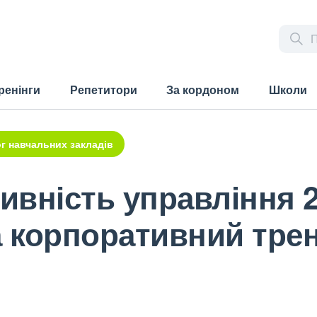
ренінги
Репетитори
За кордоном
Школи
г навчальних закладів
тивність управління 2
 корпоративний трен