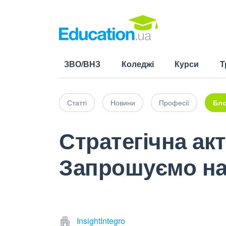
ЗВО/ВНЗ
Коледжі
Курси
Т
Статті
Новини
Професії
Бло
Стратегічна ак
Запрошуємо на
InsightIntegro