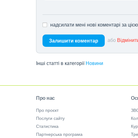
надсилати мені нові коментарі за ціє
або
Відмінит
Залишити коментар
Інші статті в категорії
Новини
Про нас
Ос
Про проєкт
ЗВ
Послуги сайту
Кол
Статистика
Ку
Партнерська програма
Тре