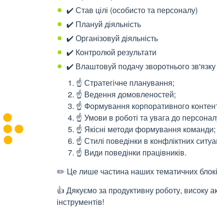
✔️ Став цілі (особисто та персоналу)
✔️ Плануй діяльність
✔️ Організовуй діяльність
✔️ Контролюй результати
✔️ Влаштовуй подачу зворотнього зв'язку
☝️ Стратегічне планування;
☝️ Ведення домовленостей;
☝️ Формування корпоративного контент
☝️ Умови в роботі та увага до персонал
☝️ Якісні методи формування команди;
☝️ Стилі поведінки в конфліктних ситуа
☝️ Види поведінки працівників.
✏️ Це лише частина наших тематичних блоків
👍 Дякуємо за продуктивну роботу, високу ак
інструментів!