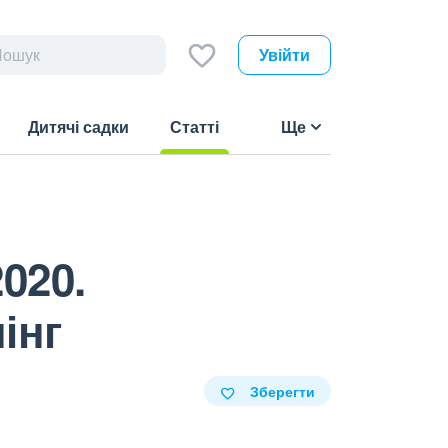
Увійти
Дитячі садки
Статті
Ще
(current)
020.
інг
Зберегти